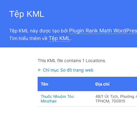
Tệp KML
Plugin Rank Math WordPre
Tệp KML này được tạo bởi
Tệp KML
Tìm hiểu thêm về
.
This KML file contains 1 Locations.
← Chỉ mục Sơ đồ trang web
Tên
Địa chỉ
Thuốc Nhuộm Tóc
48/1 Út Tịch, Phường 
Minzihair
TPHCM, 700915