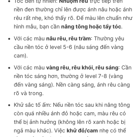
Tóc đen tự nhiên:
Nhuộm rêu
trực tiếp trên
nền đen thường chỉ lên được ánh nâu hoặc ánh
rêu rất nhẹ, khó thấy rõ. Để màu lên chuẩn như
hình mẫu, bạn cần
nâng tông hoặc tẩy tóc
.
Với các màu
nâu rêu, rêu trầm
: Thường yêu
cầu nền tóc ở level 5-6 (nâu sáng đến vàng
cam).
Với các màu
vàng rêu, rêu khói, rêu sáng
: Cần
nền tóc sáng hơn, thường ở level 7-8 (vàng
đến vàng sáng). Nền càng sáng, ánh rêu càng
rõ và trong.
Khử sắc tố ấm: Nếu nền tóc sau khi nâng tông
còn quá nhiều ánh đỏ hoặc cam, màu rêu có
thể bị ảnh hưởng (không lên rõ xanh hoặc bị
ngả màu khác). Việc
khử đỏ/cam
nhẹ có thể