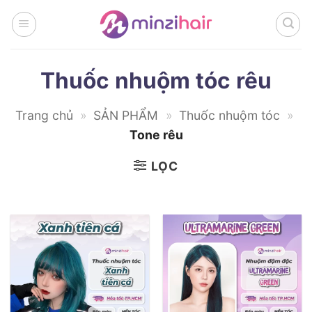
Bỏ
qua
nội
dung
Thuốc nhuộm tóc rêu
Trang chủ
»
SẢN PHẨM
»
Thuốc nhuộm tóc
»
Tone rêu
LỌC