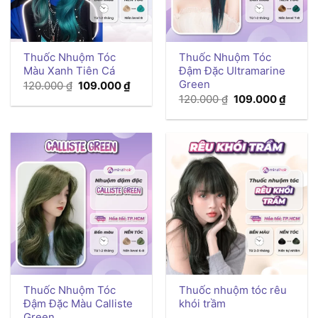
Thuốc Nhuộm Tóc
Thuốc Nhuộm Tóc
Màu Xanh Tiên Cá
Đậm Đặc Ultramarine
Green
Giá
Giá
120.000
₫
109.000
₫
gốc
hiện
Giá
Giá
120.000
₫
109.000
₫
là:
tại
gốc
hiện
120.000 ₫.
là:
là:
tại
109.000 ₫.
120.000 ₫.
là:
109.00
Thuốc Nhuộm Tóc
Thuốc nhuộm tóc rêu
Đậm Đặc Màu Calliste
khói trầm
Green