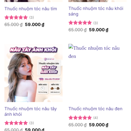
Thuốc nhuộm tóc nâu khói
Thuốc nhuộm tóc nâu tím
sáng
(3)
(3)
Giá
Giá
Được xếp
65.000
₫
59.000
₫
gốc
hiện
hạng
5
5
Giá
Giá
Được xếp
65.000
₫
59.000
₫
là:
tại
gốc
hiện
sao
hạng
5
5
65.000 ₫.
là:
là:
tại
sao
59.000 ₫.
65.000 ₫.
là:
59.000 ₫.
Thuốc nhuộm tóc nâu tây
Thuốc nhuộm tóc nâu đen
ánh khói
(4)
(3)
Giá
Giá
Được xếp
65.000
₫
59.000
₫
gốc
hiện
hạng
5
5
Giá
Giá
Được xếp
65.000
₫
59.000
₫