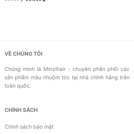
là:
tại
gốc
hiện
sao
hạng
5
5
65.000 ₫.
là:
là:
tại
sao
59.000 ₫.
65.000 ₫.
là:
59.000 ₫.
VỀ CHÚNG TÔI
Chúng mình là Minzihair - chuyên phân phối các
sản phẩm màu nhuộm tóc tại nhà chính hãng trên
toàn quốc.
CHÍNH SÁCH
Chính sách bảo mật