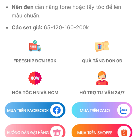
59.000 ₫.
Nền đen
cần nâng tone hoặc tẩy tóc để lên
màu chuẩn.
Các set giá
: 65-120-160-200k
FREESHIP ĐƠN 150K
QUÀ TẶNG ĐƠN 0Đ
HỎA TỐC HN VÀ HCM
HỖ TRỢ TƯ VẤN 24/7