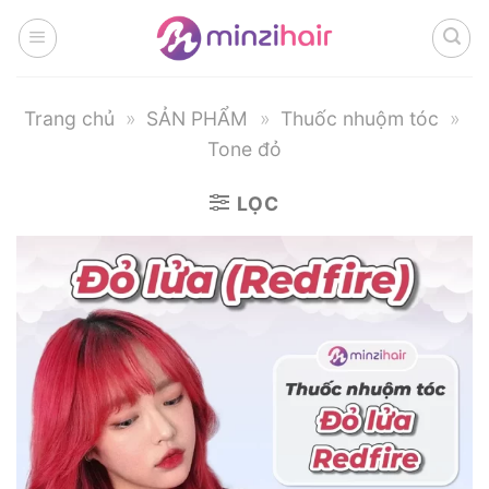
Bỏ
qua
nội
dung
Trang chủ
»
SẢN PHẨM
»
Thuốc nhuộm tóc
»
Tone đỏ
LỌC