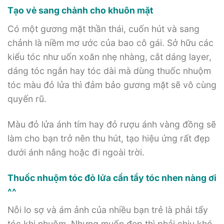
Tạo vẻ sang chảnh cho khuôn mặt
Có một gương mặt thần thái, cuốn hút và sang
chảnh là niềm mơ ước của bao cô gái. Sở hữu các
kiểu tóc như uốn xoăn nhẹ nhàng, cắt dáng layer,
dáng tóc ngắn hay tóc dài mà dùng thuốc nhuộm
tóc màu đỏ lửa thì đảm bảo gương mặt sẽ vô cùng
quyến rũ.
Màu đỏ lửa ánh tím hay đỏ rượu ánh vàng đồng sẽ
làm cho bạn trở nên thu hút, tạo hiệu ứng rất đẹp
dưới ánh nắng hoặc đi ngoài trời.
Thuốc nhuộm tóc đỏ lửa cần tẩy tóc nhen nàng ơi
^^
Nỗi lo sợ và ám ảnh của nhiều bạn trẻ là phải tẩy
tóc khi nhuộm. Nhưng muốn đẹp thì phải chịu khó