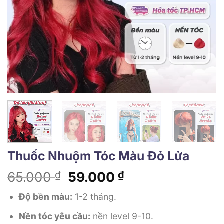
Thuốc Nhuộm Tóc Màu Đỏ Lửa
Giá
Giá
65.000
₫
59.000
₫
gốc
hiện
Độ bền màu:
1-2 tháng.
là:
tại
65.000 ₫.
là:
Nền tóc yêu cầu:
nền level 9-10.