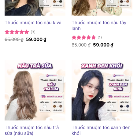
Thuốc nhuộm tóc nâu tây
Thuốc nhuộm tóc nâu kiwi
lạnh
(3)
(1)
Giá
Giá
Được xếp
65.000
₫
59.000
₫
gốc
hiện
hạng
5
5
Giá
Giá
Được xếp
65.000
₫
59.000
₫
là:
tại
gốc
hiện
sao
hạng
5
5
65.000 ₫.
là:
là:
tại
sao
59.000 ₫.
65.000 ₫.
là:
59.000 ₫.
Thuốc nhuộm tóc nâu trà
Thuốc nhuộm tóc xanh đen
sữa (nâu sữa)
khói