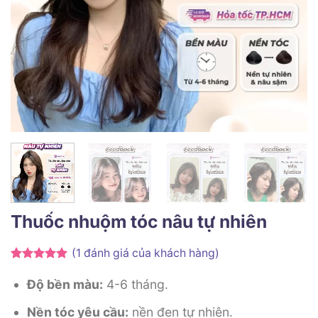
Thuốc nhuộm tóc nâu tự nhiên
(
1
đánh giá của khách hàng)
5
1
trên 5
dựa trên
Độ bền màu:
4-6 tháng.
đánh giá
Nền tóc yêu cầu:
nền đen tự nhiên.