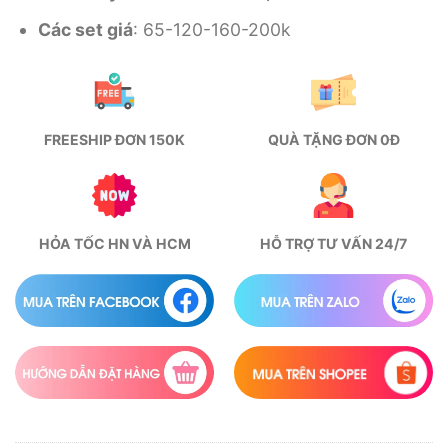
Các set giá
: 65-120-160-200k
FREESHIP ĐƠN 150K
QUÀ TẶNG ĐƠN 0Đ
HỎA TỐC HN VÀ HCM
HỖ TRỢ TƯ VẤN 24/7