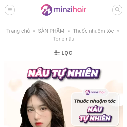
Bỏ
qua
nội
dung
Trang chủ
»
SẢN PHẨM
»
Thuốc nhuộm tóc
»
Tone nâu
LỌC