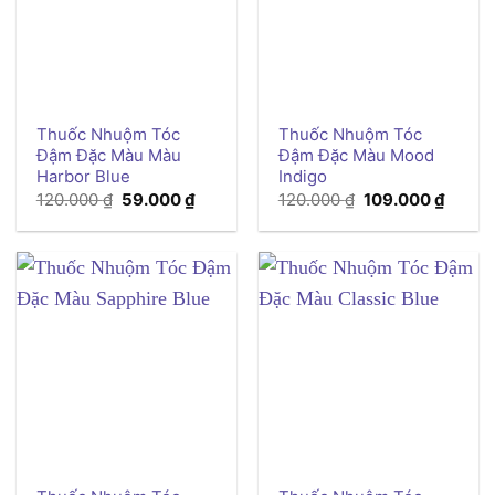
Thuốc Nhuộm Tóc
Thuốc Nhuộm Tóc
Đậm Đặc Màu Màu
Đậm Đặc Màu Mood
Harbor Blue
Indigo
Giá
Giá
Giá
Giá
120.000
₫
59.000
₫
120.000
₫
109.000
₫
gốc
hiện
gốc
hiện
là:
tại
là:
tại
120.000 ₫.
là:
120.000 ₫.
là:
59.000 ₫.
109.00