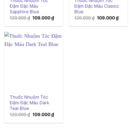
Thuốc Nhuộm Tóc
Thuốc Nhuộm Tóc
Đậm Đặc Màu
Đậm Đặc Màu Classic
Sapphire Blue
Blue
Giá
Giá
Giá
Giá
120.000
₫
109.000
₫
120.000
₫
109.000
₫
gốc
hiện
gốc
hiện
là:
tại
là:
tại
120.000 ₫.
là:
120.000 ₫.
là:
109.000 ₫.
109.00
Thuốc Nhuộm Tóc
Đậm Đặc Màu Dark
Teal Blue
Giá
Giá
120.000
₫
109.000
₫
gốc
hiện
là:
tại
120.000 ₫.
là:
109.000 ₫.