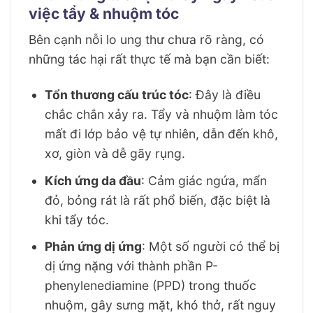
việc tẩy & nhuộm tóc
Bên cạnh nỗi lo ung thư chưa rõ ràng, có
những tác hại rất thực tế mà bạn cần biết:
Tổn thương cấu trúc tóc
: Đây là điều
chắc chắn xảy ra. Tẩy và nhuộm làm tóc
mất đi lớp bảo vệ tự nhiên, dẫn đến khô,
xơ, giòn và dễ gãy rụng.
Kích ứng da đầu
: Cảm giác ngứa, mẩn
đỏ, bỏng rát là rất phổ biến, đặc biệt là
khi tẩy tóc.
Phản ứng dị ứng
: Một số người có thể bị
dị ứng nặng với thành phần P-
phenylenediamine (PPD) trong thuốc
nhuộm, gây sưng mặt, khó thở, rất nguy