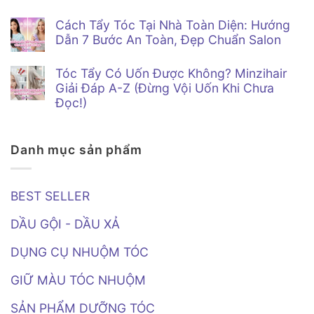
Dẫn
Nữ
Không
Cách
–
có
Tẩy
5
Cách Tẩy Tóc Tại Nhà Toàn Diện: Hướng
bình
Tóc
Sai
luận
Dẫn 7 Bước An Toàn, Đẹp Chuẩn Salon
Trắng
Lầm
ở
Bạch
Phái
Không
Tẩy
Kim
Mạnh
có
Tóc
Tại
Tóc Tẩy Có Uốn Được Không? Minzihair
Thường
bình
&
Nhà
Mắc
luận
Nhuộm
Giải Đáp A-Z (Đừng Vội Uốn Khi Chưa
Chuẩn
Phải
ở
Tóc
Salon
Đọc!)
Cách
Có
Tẩy
Gây
Không
Tóc
Ung
có
Tại
Thư
bình
Nhà
Không?
Danh mục sản phẩm
luận
Toàn
Phân
ở
Diện:
Tích
Tóc
Hướng
Dưới
Tẩy
Dẫn
Góc
Có
7
Nhìn
BEST SELLER
Uốn
Bước
Khoa
Được
An
Học
Không?
Toàn,
DẦU GỘI - DẦU XẢ
Minzihair
Đẹp
Giải
Chuẩn
Đáp
DỤNG CỤ NHUỘM TÓC
Salon
A-
Z
(Đừng
GIỮ MÀU TÓC NHUỘM
Vội
Uốn
Khi
SẢN PHẨM DƯỠNG TÓC
Chưa