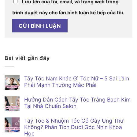
Lưu tên của tôi, email, và trang web trong
trình duyệt này cho lần bình luận kế tiếp của tôi.
Bài viết gần đây
Tẩy Tóc Nam Khác Gì Tóc Nữ – 5 Sai Lầm
Phái Mạnh Thường Mắc Phải
Không
có
Hướng Dẫn Cách Tẩy Tóc Trắng Bạch Kim
bình
luận
Tại Nhà Chuẩn Salon
ở
Tẩy
Không
Tóc
có
Tẩy Tóc & Nhuộm Tóc Có Gây Ung Thư
Nam
bình
Khác
luận
Không? Phân Tích Dưới Góc Nhìn Khoa
ở
Gì
Học
Hướng
Tóc