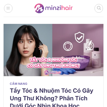
Bỏ
qua
nội
dung
CẨM NANG
Tẩy Tóc & Nhuộm Tóc Có Gây
Ung Thư Không? Phân Tích
Dưới Góc Nhìn Khoa Học