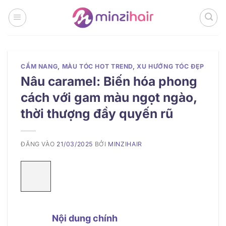
Bỏ
qua
nội
dung
CẨM NANG
,
MÀU TÓC HOT TREND
,
XU HƯỚNG TÓC ĐẸP
Nâu caramel: Biến hóa phong
cách với gam màu ngọt ngào,
thời thượng đầy quyến rũ
ĐĂNG VÀO
21/03/2025
BỞI
MINZIHAIR
Nội dung chính