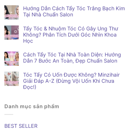
Không
có
Hướng Dẫn Cách Tẩy Tóc Trắng Bạch Kim
bình
luận
Tại Nhà Chuẩn Salon
ở
Tẩy
Không
Tóc
có
Tẩy Tóc & Nhuộm Tóc Có Gây Ung Thư
Nam
bình
Khác
luận
Không? Phân Tích Dưới Góc Nhìn Khoa
ở
Gì
Học
Hướng
Tóc
Dẫn
Nữ
Không
Cách
–
có
Tẩy
5
Cách Tẩy Tóc Tại Nhà Toàn Diện: Hướng
bình
Tóc
Sai
luận
Dẫn 7 Bước An Toàn, Đẹp Chuẩn Salon
Trắng
Lầm
ở
Bạch
Phái
Không
Tẩy
Kim
Mạnh
có
Tóc
Tại
Tóc Tẩy Có Uốn Được Không? Minzihair
Thường
bình
&
Nhà
Mắc
luận
Nhuộm
Giải Đáp A-Z (Đừng Vội Uốn Khi Chưa
Chuẩn
Phải
ở
Tóc
Salon
Đọc!)
Cách
Có
Tẩy
Gây
Không
Tóc
Ung
có
Tại
Thư
bình
Nhà
Không?
Danh mục sản phẩm
luận
Toàn
Phân
ở
Diện:
Tích
Tóc
Hướng
Dưới
Tẩy
Dẫn
Góc
Có
7
Nhìn
BEST SELLER
Uốn
Bước
Khoa
Được