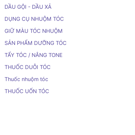
An
Học
Không?
Toàn,
DẦU GỘI - DẦU XẢ
Minzihair
Đẹp
Giải
Chuẩn
Đáp
DỤNG CỤ NHUỘM TÓC
Salon
A-
Z
(Đừng
GIỮ MÀU TÓC NHUỘM
Vội
Uốn
Khi
SẢN PHẨM DƯỠNG TÓC
Chưa
Đọc!)
TẨY TÓC / NÂNG TONE
THUỐC DUỖI TÓC
Thuốc nhuộm tóc
THUỐC UỐN TÓC