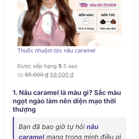
Thuốc nhuộm tóc nâu caramel
Được xếp hạng
5
5 sao
Giá
Giá
65.000
₫
59.000
₫
(3)
gốc
hiện
là:
tại
1. Nâu caramel là màu gì? Sắc màu
ngọt ngào làm nên diện mạo thời
65.000 ₫.
là:
thượng
59.000 ₫.
Bạn đã bao giờ tự hỏi
nâu
caramel
mang trong mình điều gì